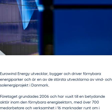
Eurowind
Energy utvecklar, bygger och driver förnybara
energiparker och är en av de största utvecklarna av vind- och
solenergiprojekt i Danmark.
Företaget grundades 2006 och har vuxit till en betydande
aktör inom den förnybara energisektorn, med över 700
medarbetare och verksamhet i 16 marknader runt om i