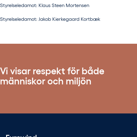
Styrelseledamot: Klaus Steen Mortensen
Styrelseledamot: Jakob Kierkegaard Kortbæk
Vi visar respekt för både
människor och miljön