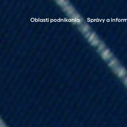
Oblasti podnikania
Správy a infor
Príprava a realizácia projektov
Investície do energie z obnoviteľných
Správa aktív
Predaj udržateľnej energie
Technológia BESS