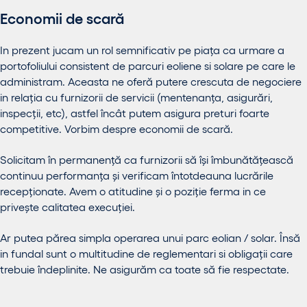
Economii de scară
In prezent jucam un rol semnificativ pe piața ca urmare a
portofoliului consistent de parcuri eoliene si solare pe care le
administram. Aceasta ne oferă putere crescuta de negociere
in relația cu furnizorii de servicii (mentenanța, asigurări,
inspecții, etc), astfel încât putem asigura preturi foarte
competitive. Vorbim despre economii de scară.
Solicitam în permanență ca furnizorii să își îmbunătățească
continuu performanța și verificam întotdeauna lucrările
recepționate. Avem o atitudine și o poziție ferma in ce
privește calitatea execuției.
Ar putea părea simpla operarea unui parc eolian / solar. Însă
in fundal sunt o multitudine de reglementari si obligații care
trebuie îndeplinite. Ne asigurăm ca toate să fie respectate.