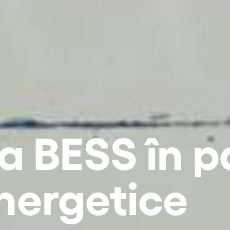
a BESS în p
nergetice