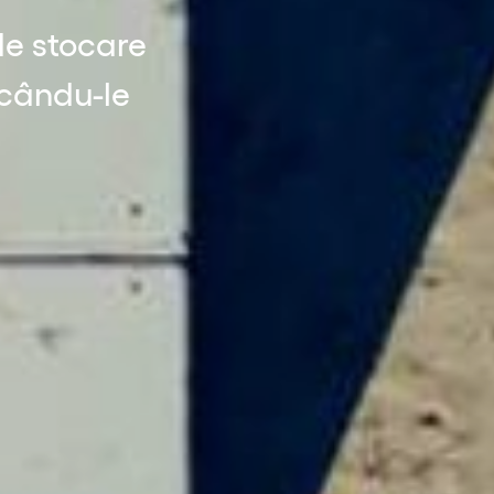
de stocare
ăcându-le