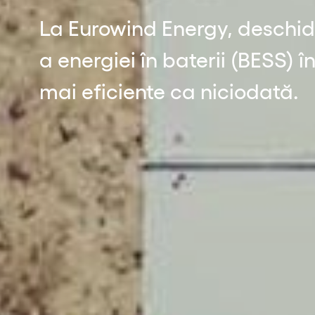
La Eurowind Energy, deschid
a energiei în baterii (BESS) 
mai eficiente ca niciodată.