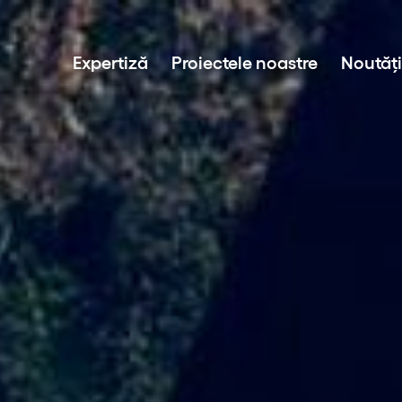
Expertiză
Proiectele noastre
Noutăți
Project development
Investiții în energie regenerabilă
Operare parcuri eoliene si solare
Vânzare energie durabilă
Tehnologia BESS