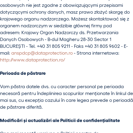
osobowych nie jest zgodne z obowiązującymi przepisami
dotyczącymi ochrony danych, masz prawo złożyć skargę do
krajowego organu nadzorczego. Możesz skontaktować się z
organem nadzorczym w siedzibie głównej firmy pod
adresem: Krajowy Organ Nadzorczy ds. Przetwarzania
Danych Osobowych - B-dul Magheru 28-30 Sector 1
BUCUREŞTI - Tel. +40 31 805 9211 - Faks +40 31 805 9602 - E-
mail:
anspdcp@dataprotection.ro
- Strona internetowa:
http://www.dataprotection.ro/
Perioada de păstrare
Vom păstra datele dvs. cu caracter personal pe perioada
necesară pentru îndeplinirea scopurilor menționate în linkul de
mai sus, cu excepția cazului în care legea prevede o perioadă
de păstrare diferită.
Modificări și actualizări ale Politicii de confidențialitate