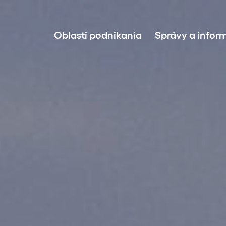
Oblasti podnikania
Správy a infor
Príprava a realizácia projektov
Investície do energie z obnoviteľných
Správa aktív
Predaj udržateľnej energie
Technológia BESS