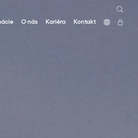
mácie
O nás
Kariéra
Kontakt
 zdrojov