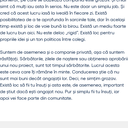
simt că mulți iau asta în serios. Nu este doar un simplu job. Și
cred că acest lucru iasă la iveală în fiecare zi. Există
posibilitatea de a te aprofunda în sarcinile tale, dar în același
timp există și loc de voie bună la birou. Există un mediu foarte
de lucru bun aici. Nu este deloc „rigid”. Există loc pentru
propriile idei și un ton politicos între colegi.
Suntem de asemenea și o companie privată, așa că suntem
răsfățați. Sărbătorile, zilele de naștere sau obținerea aprobării
unui nou proiect, sunt tot timpul sărbătorite. Lucrul acesta
este ceva care îți rămâne în minte. Conducerea știe că nu
sunt mai buni decât angajații lor. Deci, ne simțim grozav.
Există loc să fii tu însuți și asta este, de asemenea, important
de știut dacă ești angajat nou. Pur și simplu fii tu însuți, iar
apoi vei face parte din comunitate.