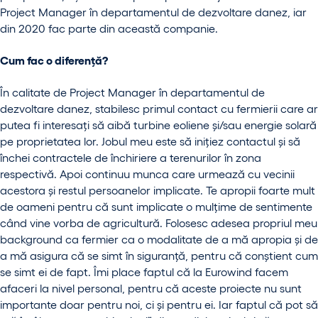
Project Manager în departamentul de dezvoltare danez, iar
din 2020 fac parte din această companie.
Cum fac o diferență?
În calitate de Project Manager în departamentul de
dezvoltare danez, stabilesc primul contact cu fermierii care ar
putea fi interesați să aibă turbine eoliene și/sau energie solară
pe proprietatea lor. Jobul meu este să inițiez contactul și să
închei contractele de închiriere a terenurilor în zona
respectivă. Apoi continuu munca care urmează cu vecinii
acestora și restul persoanelor implicate. Te apropii foarte mult
de oameni pentru că sunt implicate o mulțime de sentimente
când vine vorba de agricultură. Folosesc adesea propriul meu
background ca fermier ca o modalitate de a mă apropia și de
a mă asigura că se simt în siguranță, pentru că conștient cum
se simt ei de fapt. Îmi place faptul că la Eurowind facem
afaceri la nivel personal, pentru că aceste proiecte nu sunt
importante doar pentru noi, ci și pentru ei. Iar faptul că pot să