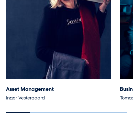
Asset Management
Busin
Inger Vestergaard
Tomas