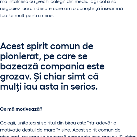
mă întâlnesc cu „vechi colegi” din mediul agricol și să
negociez lucruri despre care am o cunoștință înseamnă
foarte mult pentru mine.
Acest spirit comun de
pionierat, pe care se
bazează compania este
grozav. Și chiar simt că
mulți iau asta în serios.
Ce mă motivează?
Colegii, unitatea și spiritul din birou este într-adevăr o
motivație destul de mare în sine. Acest spirit comun de
pionierat, pe care se bazează compania este grozav. Și chiar