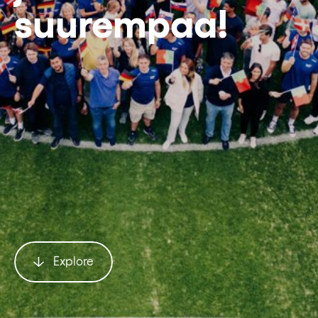
suurempaa!
Explore