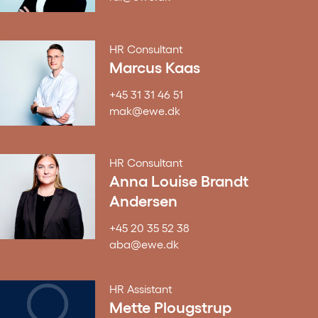
HR Consultant
Marcus Kaas
+45 31 31 46 51
mak@ewe.dk
HR Consultant
Anna Louise Brandt
Andersen
+45 20 35 52 38
aba@ewe.dk
HR Assistant
Mette Plougstrup