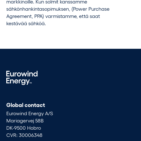
markkinoille. Kun solmit kanssamme
sähkönhankintasopimuksen, (Power Purchase
Agreement, PPA) varmistamme, että saat
kestävää sähköä.
Global contact
Eurowind Energy A/S
Mariagervej 58B
DK-9500 Hobro
CVR: 30006348