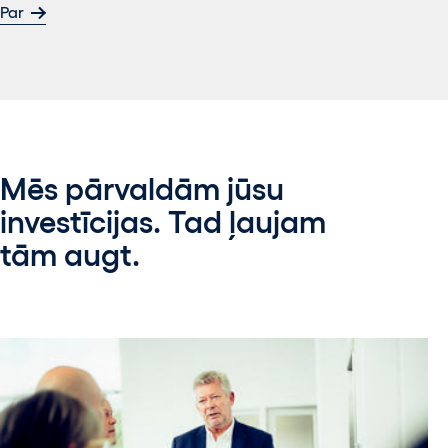
Par
Mēs pārvaldām jūsu
investīcijas. Tad ļaujam
tām augt.