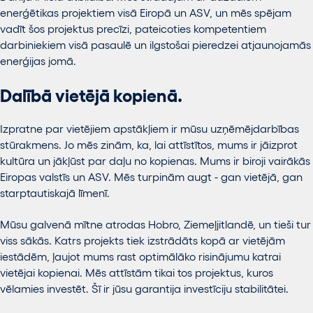
enerģētikas projektiem visā Eiropā un ASV, un mēs spējam
vadīt šos projektus precīzi, pateicoties kompetentiem
darbiniekiem visā pasaulē un ilgstošai pieredzei atjaunojamās
enerģijas jomā.
Dalībā vietējā kopienā.
Izpratne par vietējiem apstākļiem ir mūsu uzņēmējdarbības
stūrakmens. Jo mēs zinām, ka, lai attīstītos, mums ir jāizprot
kultūra un jākļūst par daļu no kopienas. Mums ir biroji vairākās
Eiropas valstīs un ASV. Mēs turpinām augt - gan vietējā, gan
starptautiskajā līmenī.
Mūsu galvenā mītne atrodas Hobro, Ziemeļjitlandē, un tieši tur
viss sākās. Katrs projekts tiek izstrādāts kopā ar vietējām
iestādēm, ļaujot mums rast optimālāko risinājumu katrai
vietējai kopienai. Mēs attīstām tikai tos projektus, kuros
vēlamies investēt. Šī ir jūsu garantija investīciju stabilitātei.