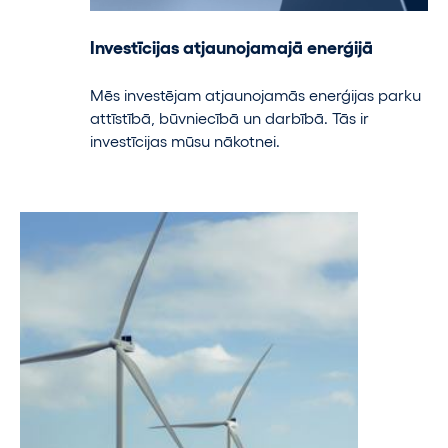
Investīcijas atjaunojamajā enerģijā
Mēs investējam atjaunojamās enerģijas parku
attīstībā, būvniecībā un darbībā. Tās ir
investīcijas mūsu nākotnei.