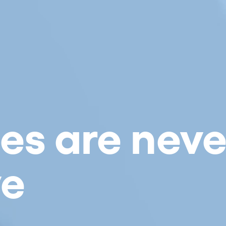
es are neve
ve