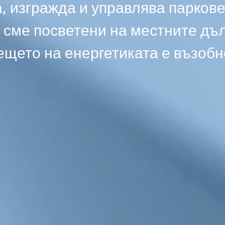
, изгражда и управлява паркове
 сме посветени на местните дъ
ещето на енергетиката е възоб