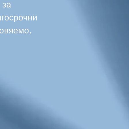
 за
лгосрочни
новяемо,