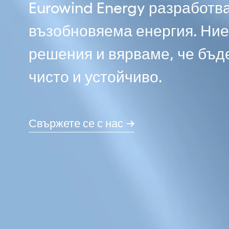
Eurowind Energy разработва
възобновяема енергия. Ние
решения и вярваме, че бъд
чисто и устойчиво.
Свържете се с нас