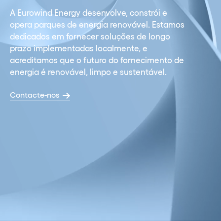
A Eurowind Energy desenvolve, constrói e
opera parques de energia renovável. Estamos
dedicados em fornecer soluções de longo
prazo implementadas localmente, e
acreditamos que o futuro do fornecimento de
energia é renovável, limpo e sustentável.
Contacte-nos