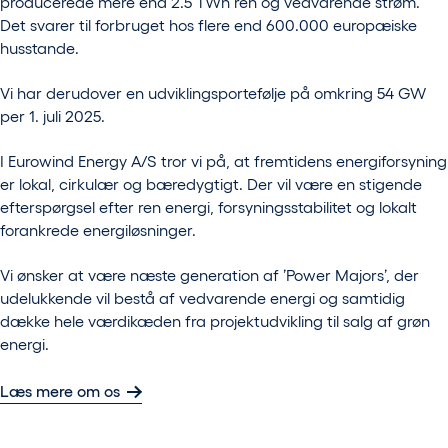
producerede mere end 2.5 TWh ren og vedvarende strøm.
Det svarer til forbruget hos flere end 600.000 europæiske
husstande.
Vi har derudover en udviklingsportefølje på omkring 54 GW
per 1. juli 2025.
I Eurowind Energy A/S tror vi på, at fremtidens energiforsyning
er lokal, cirkulær og bæredygtigt. Der vil være en stigende
efterspørgsel efter ren energi, forsyningsstabilitet og lokalt
forankrede energiløsninger.
Vi ønsker at være næste generation af ’Power Majors’, der
udelukkende vil bestå af vedvarende energi og samtidig
dække hele værdikæden fra projektudvikling til salg af grøn
energi.
Læs mere om os