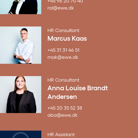
+45 96 20 70 40
ral@ewe.dk
HR Consultant
Marcus Kaas
+45 31 31 46 51
mak@ewe.dk
HR Consultant
Anna Louise Brandt
Andersen
+45 20 35 52 38
aba@ewe.dk
HR Assistant