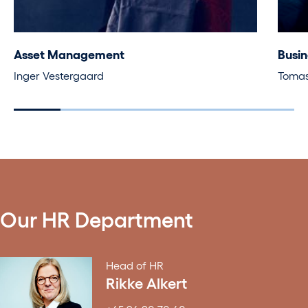
Asset Management
Busin
Inger Vestergaard
Tomas
Our HR Department
Head of HR
Rikke Alkert