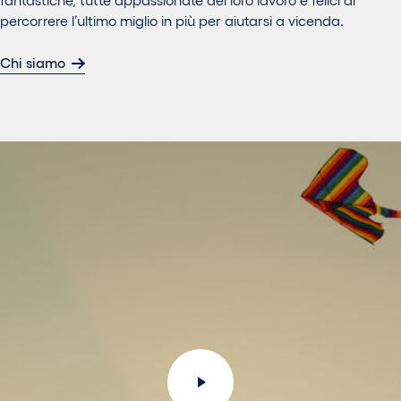
percorrere l’ultimo miglio in più per aiutarsi a vicenda.
Chi siamo