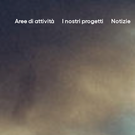
Aree di attività
I nostri progetti
Notizie
Sviluppo del progetto
Investimenti in energie rinnovabili
Asset Management
Vendite di energia sostenibile
La tecnologia BESS