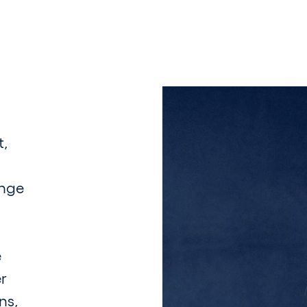
t,
ange
e
r
ns,