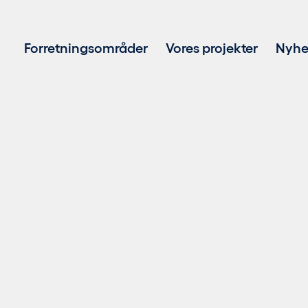
Forretningsområder
Vores projekter
Nyhe
Projektudvikling
Investering i vedvarende energi
Asset Management
Power Purchase Agreements
Biogas
Batterilagringssystemer (BESS)