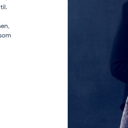
il.
men,
 som