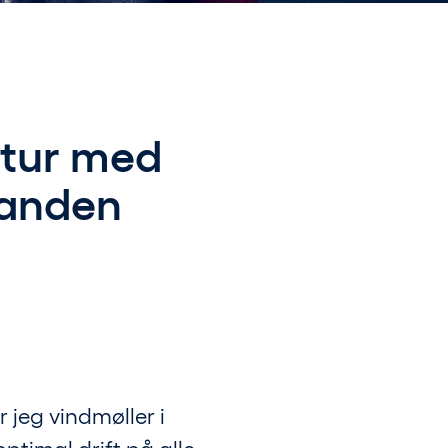
ultur med
nanden
jeg vindmøller i