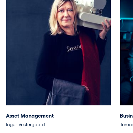
Asset Management
Busin
Inger Vestergaard
Tomas