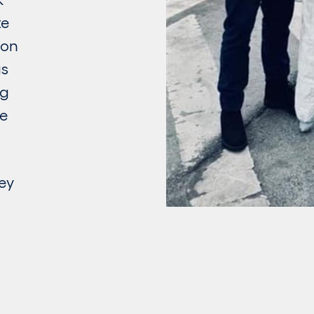
te
ion
as
ng
he
ey