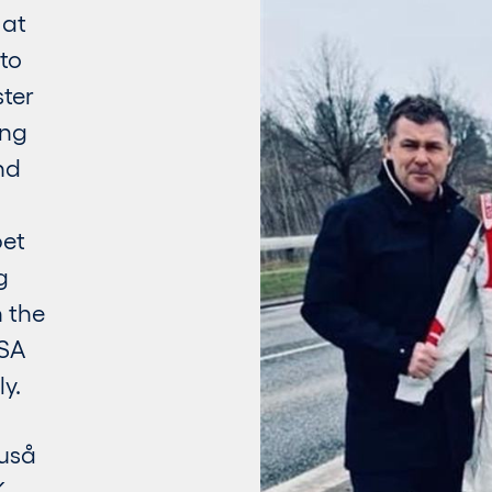
 at
to
ster
ing
nd
bet
g
 the
USA
y.
ruså
K