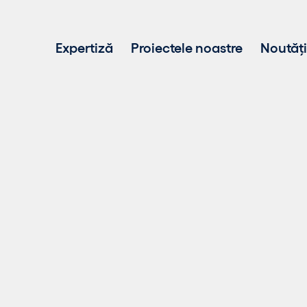
Expertiză
Proiectele noastre
Noutăți
Project development
Investiții în energie regenerabilă
Operare parcuri eoliene si solare
Vânzare energie durabilă
Tehnologia BESS