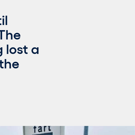
il
 The
 lost a
 the