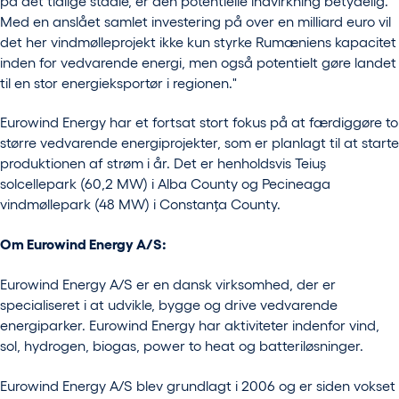
på det tidlige stadie, er den potentielle indvirkning betydelig.
Med en anslået samlet investering på over en milliard euro vil
det her vindmølleprojekt ikke kun styrke Rumæniens kapacitet
inden for vedvarende energi, men også potentielt gøre landet
til en stor energieksportør i regionen."
Eurowind Energy har et fortsat stort fokus på at færdiggøre to
større vedvarende energiprojekter, som er planlagt til at starte
produktionen af strøm i år. Det er henholdsvis Teiuș
solcellepark (60,2 MW) i Alba County og Pecineaga
vindmøllepark (48 MW) i Constanța County.
Om Eurowind Energy A/S:
Eurowind Energy A/S er en dansk virksomhed, der er
specialiseret i at udvikle, bygge og drive vedvarende
energiparker. Eurowind Energy har aktiviteter indenfor vind,
sol, hydrogen, biogas, power to heat og batteriløsninger.
Eurowind Energy A/S blev grundlagt i 2006 og er siden vokset