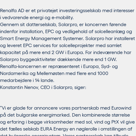
Renalfa AD er et privatejet investeringsselskab med interesser
i vedvarende energi og e-mobility.
Gennem sit datterselskab, Solarpro, er koncernen førende
indenfor installation, EPC og vedligehold af solcelleanlæg og
Smart Energy Management Systemer. Solarpro har installeret
og leveret EPC services for solcelleprojekter med samlet
kapacitet på mere end 2 GW i Europa. For indeværende har
Solarpro byggeaktiviteter dækkende mere end 1 GW.
Renalfa-koncernen er repræsenteret i Europa, Syd- og
Nordamerika og Mellemøsten med flere end 1000
medarbejdere i 14 lande.
Konstantin Nenov, CEO i Solarpro, siger:
”Vi er glade for annoncere vores partnerskab med Eurowind
på det bulgarske energimarked. Den kombinerede størrelse
og erfaring i begge virksomheder med sol, vind og PtX vil give
det fælles selskab EURA Energy en nøglerolle i omstillingen af
det bulgarske energisystem. Vores partnerskab kan tilbyde