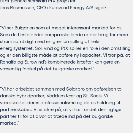
til at pionere storskala PtX projekter.
Jens Rasmussen, CEO i Eurowind Energy A/S siger:
”Vi ser Bulgarien som et meget interessant marked for os.
Som de fleste andre europæiske lande er der brug for mere
strøm samtidigt med en grøn omstilling af hele
energisystemet. Sol, vind og PtX spiller en rolle i den omstilling
og er den billigste måde at opføre ny kapacitet. Vi tror på, at
Renalfa og Eurowind’s kombinerede kræfter kan gøre en
væsentlig forskel på det bulgarske marked.”
”Vi har arbejdet sammen med Solarpro om opførelsen to
danske hybridparker, Veddum Kær og St. Soels. Vi
værdsætter deres professionalisme og deres holdning til
partnerskabet. Vi er sikre på, at vi har fundet den rigtige
partner til for at alvor at træde ind på det bulgarske
marked.”