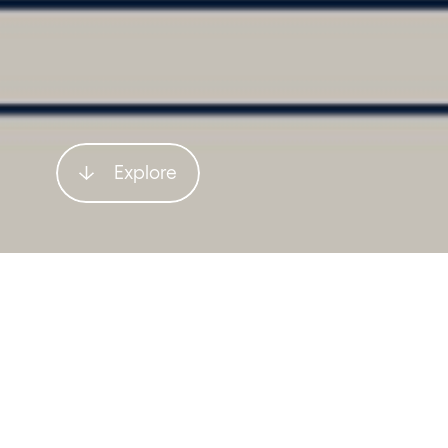
Explore
“We build energy proj