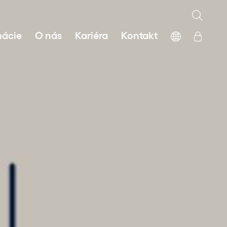
mácie
O nás
Kariéra
Kontakt
 zdrojov