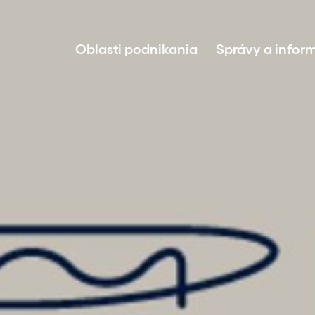
Oblasti podnikania
Správy a infor
Príprava a realizácia projektov
Investície do energie z obnoviteľných
Správa aktív
Predaj udržateľnej energie
Technológia BESS