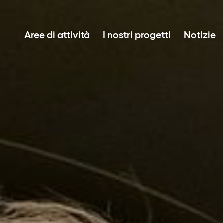
Aree di attività
I nostri progetti
Notizie
Sviluppo del progetto
Investimenti in energie rinnovabili
Asset Management
Vendite di energia sostenibile
La tecnologia BESS