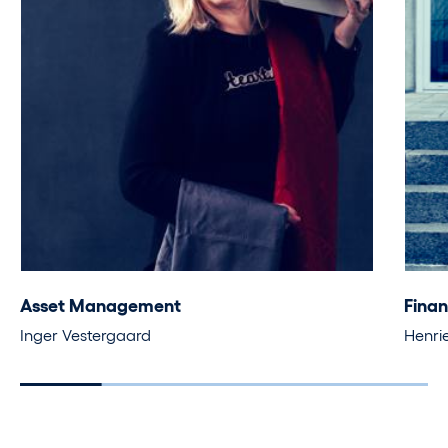
Asset Management
Fina
Inger Vestergaard
Henri