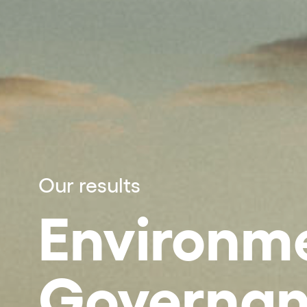
Our results
Environme
Governa