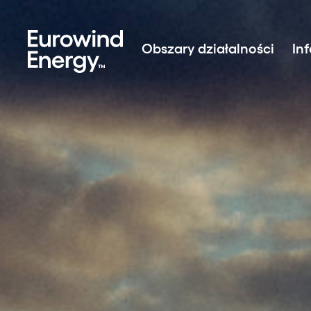
Skip to main content
Obszary działalności
In
Rozwój projektów
Inwestycja w energię ze
Zarządzanie aktywami
Systemy magazynowania 