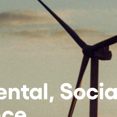
ntal, Socia
nce