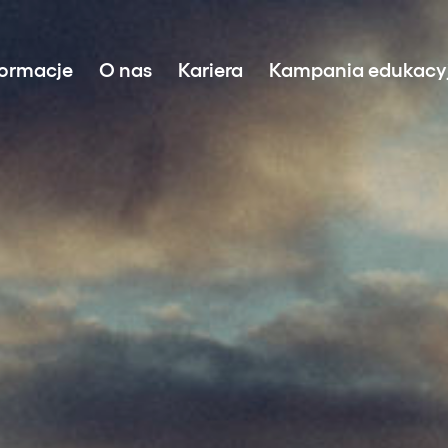
formacje
O nas
Kariera
Kampania edukacy
 źródeł odnawialnych
energii (BESS)