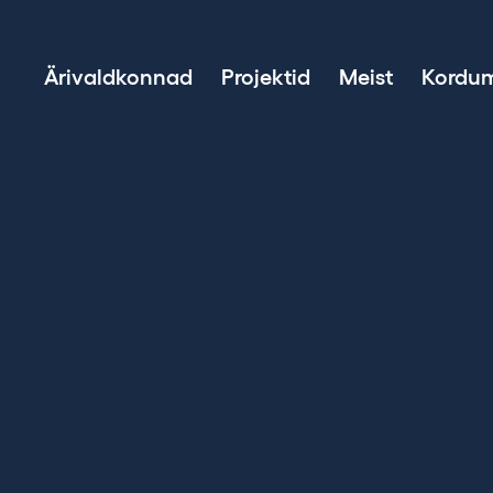
Ärivaldkonnad
Projektid
Meist
Kordum
Projektiarendus
Taastuvenergiasse investeerimine
Varahaldus
Jätkusuutliku energia müük
BESS-tehnoloogia