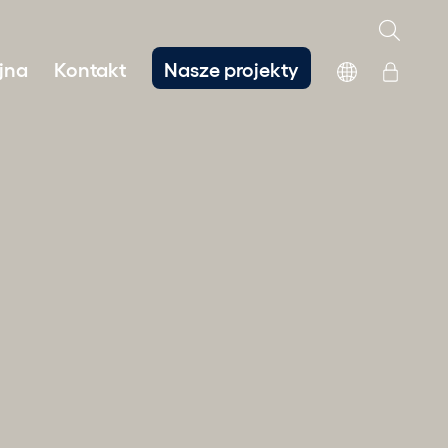
jna
Kontakt
Nasze projekty