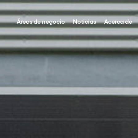
Áreas de negocio
Noticias
Acerca de
Desarrollo de proyectos
Inversión en energías renovables
Gestión de activos
Venta de energía sostenible